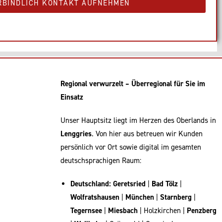
RBINDLICH KONTAKT AUFNEHMEN
Regional verwurzelt – Überregional für Sie im
Einsatz
Unser Hauptsitz liegt im Herzen des Oberlands in
Lenggries
. Von hier aus betreuen wir Kunden
persönlich vor Ort sowie digital im gesamten
deutschsprachigen Raum:
Deutschland:
Geretsried
|
Bad Tölz
|
Wolfratshausen
|
München
|
Starnberg
|
Tegernsee
|
Miesbach
| Holzkirchen |
Penzberg