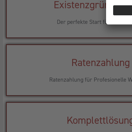
Existenzgründerp
Der perfekte Start für Ihr Busi
Ratenzahlung
Ratenzahlung für Profesionelle W
Komplettlösun