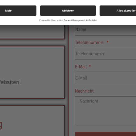
aket
Name
ness!
Telefonnummer
E-Mail
ebsiten!
Nachricht
g