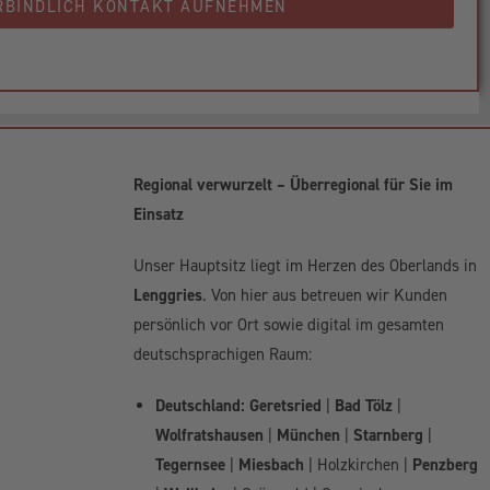
RBINDLICH KONTAKT AUFNEHMEN
Regional verwurzelt – Überregional für Sie im
Einsatz
Unser Hauptsitz liegt im Herzen des Oberlands in
Lenggries
. Von hier aus betreuen wir Kunden
persönlich vor Ort sowie digital im gesamten
deutschsprachigen Raum:
Deutschland:
Geretsried
|
Bad Tölz
|
Wolfratshausen
|
München
|
Starnberg
|
Tegernsee
|
Miesbach
| Holzkirchen |
Penzberg