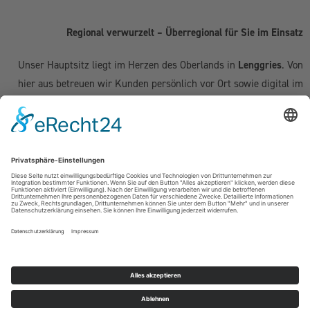
Regional verwurzelt – Überregional für Sie im Einsatz
Unser Hauptsitz liegt im Herzen des Oberlands in
Lenggries
. Von
hier aus betreuen wir Kunden persönlich vor Ort sowie digital im
gesamten deutschsprachigen Raum:
Deutschland:
Geretsried
|
Bad Tölz
|
Wolfratshausen
|
München
|
Starnberg
|
Tegernsee
|
Miesbach
| Holzkirchen |
Penzberg
|
Weilheim
| Grünwald | Garmisch-Partenkirchen | Kochel am See
Schweiz (Kanton Zug & Zürich):
Zug
|
Baar
|
Cham
|
Hünenberg
|
Menzingen
|
Neuheim
|
Oberägeri
|
Risch
|
Steinhausen
|
Unterägeri
|
Walchwil
| Zürich
Österreich:
Kufstein | Kitzbühel | Innsbruck