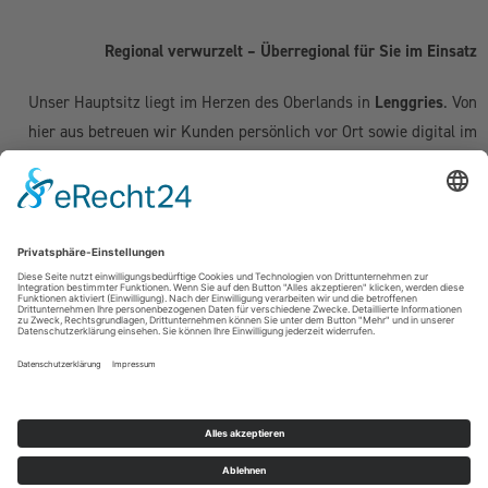
Regional verwurzelt – Überregional für Sie im Einsatz
Unser Hauptsitz liegt im Herzen des Oberlands in
Lenggries
. Von
hier aus betreuen wir Kunden persönlich vor Ort sowie digital im
gesamten deutschsprachigen Raum:
Deutschland:
Geretsried
|
Bad Tölz
|
Wolfratshausen
|
München
|
Starnberg
|
Tegernsee
|
Miesbach
| Holzkirchen |
Penzberg
|
Weilheim
| Grünwald | Garmisch-Partenkirchen | Kochel am See
Schweiz (Kanton Zug & Zürich):
Zug
|
Baar
|
Cham
|
Hünenberg
|
Menzingen
|
Neuheim
|
Oberägeri
|
Risch
|
Steinhausen
|
Unterägeri
|
Walchwil
| Zürich
Österreich:
Kufstein | Kitzbühel | Innsbruck