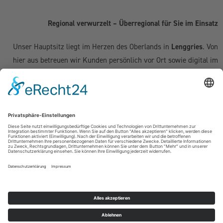
Regional verwurzelt – Überregional für Sie im Einsatz
Unser Hauptsitz liegt im Herzen des Oberlands in
Lenggries
. Von
hier aus betreuen wir Kunden persönlich vor Ort sowie digital im
gesamten deutschsprachigen Raum:
Deutschland:
Geretsried
|
Bad Tölz
|
Wolfratshausen
|
München
|
Starnberg
|
Tegernsee
|
Miesbach
| Holzkirchen |
Penzberg
|
Weilheim
| Grünwald | Garmisch-Partenkirchen | Kochel am See
Schweiz (Kanton Zug & Zürich):
Zug
|
Baar
|
Cham
|
Hünenberg
|
Menzingen
|
Neuheim
|
Oberägeri
|
Risch
|
Steinhausen
|
Unterägeri
|
Walchwil
| Zürich
Österreich:
Kufstein | Kitzbühel | Innsbruck