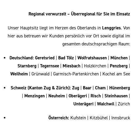
Regional verwurzelt – Überregional für Sie im Einsatz
Unser Hauptsitz liegt im Herzen des Oberlands in
Lenggries
. Von
hier aus betreuen wir Kunden persönlich vor Ort sowie digital im
gesamten deutschsprachigen Raum:
Deutschland:
Geretsried
|
Bad Tölz
|
Wolfratshausen
|
München
|
Starnberg
|
Tegernsee
|
Miesbach
| Holzkirchen |
Penzberg
|
Weilheim
| Grünwald | Garmisch-Partenkirchen | Kochel am See
Schweiz (Kanton Zug & Zürich):
Zug
|
Baar
|
Cham
|
Hünenberg
|
Menzingen
|
Neuheim
|
Oberägeri
|
Risch
|
Steinhausen
|
Unterägeri
|
Walchwil
| Zürich
Österreich:
Kufstein | Kitzbühel | Innsbruck