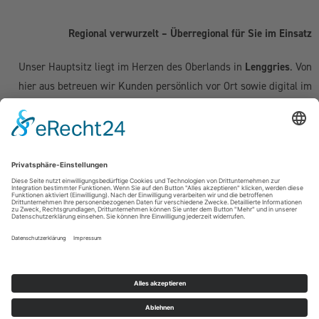
Regional verwurzelt – Überregional für Sie im Einsatz
Unser Hauptsitz liegt im Herzen des Oberlands in
Lenggries
. Von
hier aus betreuen wir Kunden persönlich vor Ort sowie digital im
gesamten deutschsprachigen Raum:
Deutschland:
Geretsried
|
Bad Tölz
|
Wolfratshausen
|
München
|
Starnberg
|
Tegernsee
|
Miesbach
| Holzkirchen |
Penzberg
|
Weilheim
| Grünwald | Garmisch-Partenkirchen | Kochel am See
Schweiz (Kanton Zug & Zürich):
Zug
|
Baar
|
Cham
|
Hünenberg
|
Menzingen
|
Neuheim
|
Oberägeri
|
Risch
|
Steinhausen
|
Unterägeri
|
Walchwil
| Zürich
Österreich:
Kufstein | Kitzbühel | Innsbruck