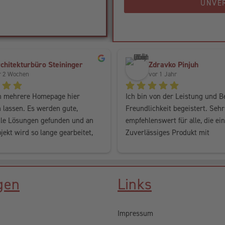
UNVE
chitekturbüro Steininger
Zdravko Pinjuh
r 2 Wochen
vor 1 Jahr
n mehrere Homepage hier 
Ich bin von der Leistung und B
 lassen. Es werden gute, 
Freundlichkeit begeistert. Sehr 
lle Lösungen gefunden und an 
empfehlenswert für alle, die ein 
ekt wird so lange gearbeitet, 
Zuverlässiges Produkt mit 
r den Kunden passt. Perfekter 
hervorragender Qualität suche
n jedem Fall weiter zu 
n.
gen
Links
Impressum