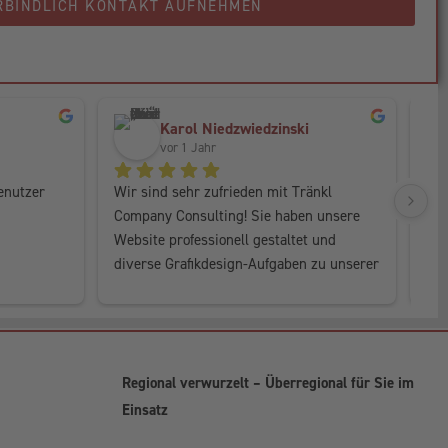
RBINDLICH KONTAKT AUFNEHMEN
Karol Niedzwiedzinski
vor 1 Jahr
enutzer 
Wir sind sehr zufrieden mit Tränkl 
Dan
Company Consulting! Sie haben unsere 
Con
Website professionell gestaltet und 
der
diverse Grafikdesign-Aufgaben zu unserer 
Mar
n.
vollsten Zufriedenheit erledigt. Ein großes 
Arb
Dankeschön für die tolle Arbeit! 😉
Regional verwurzelt – Überregional für Sie im
Einsatz