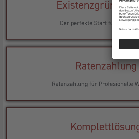
Existenzgründerp
Der perfekte Start für Ihr Busi
Ratenzahlung
Ratenzahlung für Profesionelle W
Komplettlösun