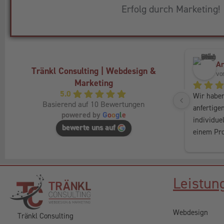
Erfolg durch Marketing!
Ar
Tränkl Consulting | Webdesign &
vo
Marketing
5.0
Wir habe
Basierend auf 10 Bewertungen
anfertigen
powered by
G
o
o
g
l
e
individue
bewerte uns auf
einem Proj
bis es fü
Service, i
empfehle
Leistun
Webdesign
Tränkl Consulting