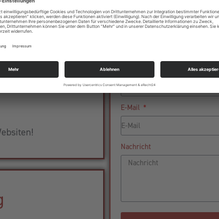
aket
Name
ness!
Telefonnummer
E-Mail
ebsiten!
Nachricht
g